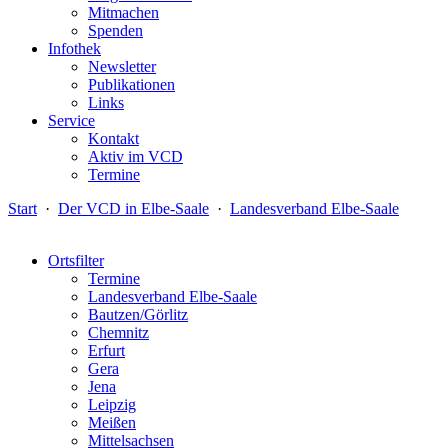
Mitmachen
Spenden
Infothek
Newsletter
Publikationen
Links
Service
Kontakt
Aktiv im VCD
Termine
Start
·
Der VCD in Elbe-Saale
·
Landesverband Elbe-Saale
Ortsfilter
Termine
Landesverband Elbe-Saale
Bautzen/Görlitz
Chemnitz
Erfurt
Gera
Jena
Leipzig
Meißen
Mittelsachsen