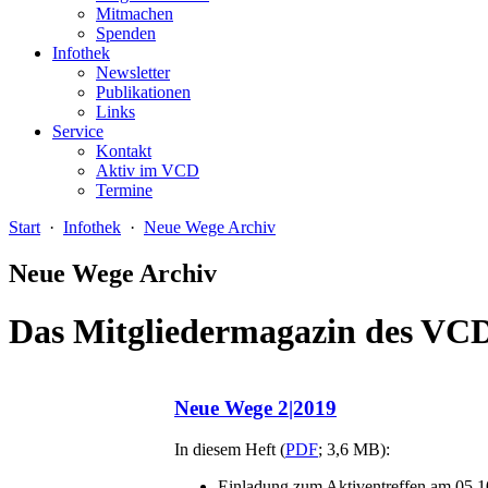
Mitmachen
Spenden
Infothek
Newsletter
Publikationen
Links
Service
Kontakt
Aktiv im VCD
Termine
Start
·
Infothek
·
Neue Wege Archiv
Neue Wege Archiv
Das Mitgliedermagazin des VCD
Neue Wege 2|2019
In diesem Heft (
PDF
; 3,6 MB):
Einladung zum Aktiventreffen am 05.1