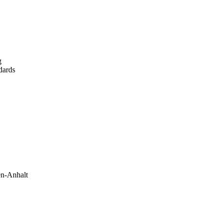
g
dards
en-Anhalt