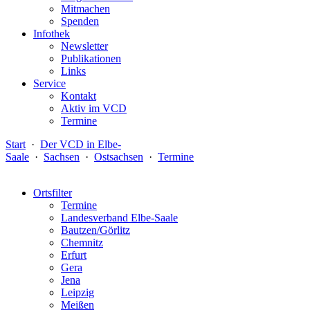
Mitmachen
Spenden
Infothek
Newsletter
Publikationen
Links
Service
Kontakt
Aktiv im VCD
Termine
Start
·
Der VCD in Elbe-
Saale
·
Sachsen
·
Ostsachsen
·
Termine
Ortsfilter
Termine
Landesverband Elbe-Saale
Bautzen/Görlitz
Chemnitz
Erfurt
Gera
Jena
Leipzig
Meißen