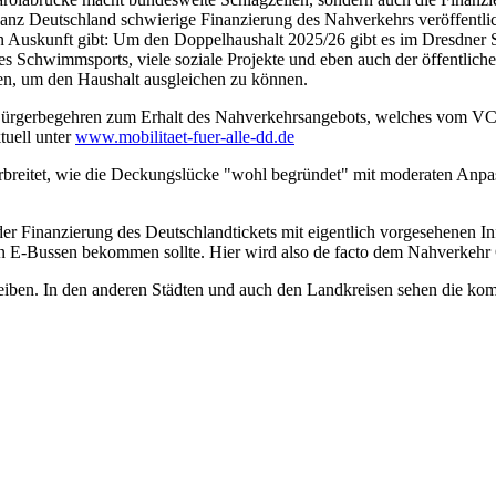
 ganz Deutschland schwierige Finanzierung des Nahverkehrs veröffentlic
n Auskunft gibt: Um den Doppelhaushalt 2025/26 gibt es im Dresdner Sta
 des Schwimmsports, viele soziale Projekte und eben auch der öffentlic
den, um den Haushalt ausgleichen zu können.
 Bürgerbegehren zum Erhalt des Nahverkehrsangebots, welches vom VCD 
tuell unter
www.mobilitaet-fuer-alle-dd.de
terbreitet, wie die Deckungslücke "wohl begründet" mit moderaten A
s der Finanzierung des Deutschlandtickets mit eigentlich vorgesehenen I
n E-Bussen bekommen sollte. Hier wird also de facto dem Nahverkehr
eiben. In den anderen Städten und auch den Landkreisen sehen die kom