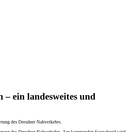
 – ein landesweites und
ierung des Dresdner Nahverkehrs.
nanzierung des Dresdner Nahverkehrs. Am kommenden Sonnabend wird