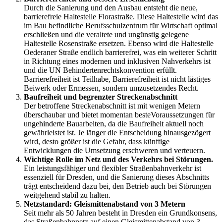
Durch die Sanierung und den Ausbau entsteht die neue,
barrierefreie Haltestelle Florastraße. Diese Haltestelle wird das
im Bau befindliche Berufsschulzentrum für Wirtschaft optimal
erschließen und die veraltete und ungünstig gelegene
Haltestelle Rosenstraße ersetzen. Ebenso wird die Haltestelle
Oederaner Straße endlich barrierefrei, was ein weiterer Schritt
in Richtung eines modernen und inklusiven Nahverkehrs ist
und die UN Behindertenrechtskonvention erfüllt.
Barrierefreiheit ist Teilhabe, Barrierefreiheit ist nicht lästiges
Beiwerk oder Ermessen, sondern umzusetzendes Recht.
Baufreiheit und begrenzter Streckenabschnitt
Der betroffene Streckenabschnitt ist mit wenigen Metern
überschaubar und bietet momentan besteVoraussetzungen für
ungehinderte Bauarbeiten, da die Baufreiheit aktuell noch
gewährleistet ist. Je länger die Entscheidung hinausgezögert
wird, desto größer ist die Gefahr, dass künftige
Entwicklungen die Umsetzung erschweren und verteuern.
Wichtige Rolle im Netz und des Verkehrs bei Störungen.
Ein leistungsfähiger und flexibler Straßenbahnverkehr ist
essenziell für Dresden, und die Sanierung dieses Abschnitts
trägt entscheidend dazu bei, den Betrieb auch bei Störungen
weitgehend stabil zu halten.
Netzstandard: Gleismittenabstand von 3 Metern
Seit mehr als 50 Jahren besteht in Dresden ein Grundkonsens,
das Straßenbahnnetz auf einen Gleismittenabstand von 3