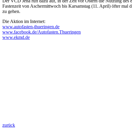
Der VCD Jena ruft dazu auf, in der Zeit vor Ostern die Nutzung des e
Fastenzeit von Aschermittwoch bis Karsamstag (11. April) öfter mal
zu gehen.
Die Aktion im Internet:
www.autofasten-thueringen.de
www.facebook.de/Autofasten.Thueringen
www.ekmd.de
zurück