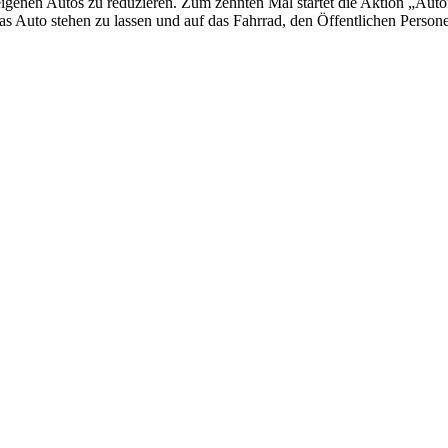
igenen Autos zu reduzieren. Zum zehnten Mal startet die Aktion „Autofa
 das Auto stehen zu lassen und auf das Fahrrad, den Öffentlichen Per