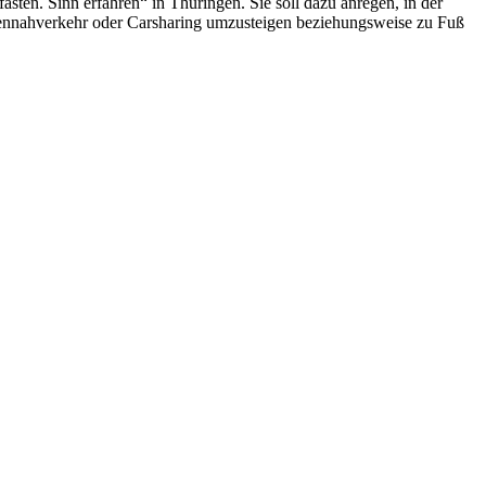
sten. Sinn erfahren“ in Thüringen. Sie soll dazu anregen, in der
sonennahverkehr oder Carsharing umzusteigen beziehungsweise zu Fuß