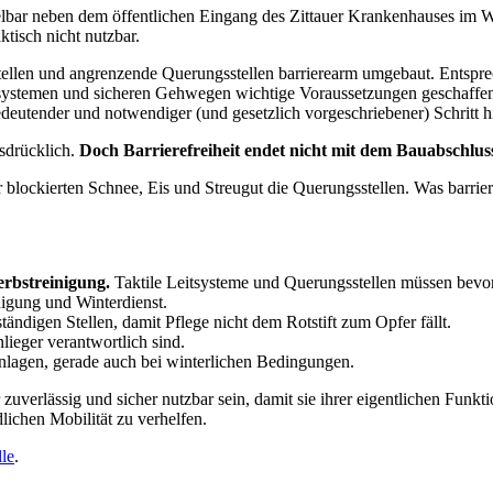
telbar neben dem öffentlichen Eingang des Zittauer Krankenhauses im Wi
ktisch nicht nutzbar.
estellen und angrenzende Querungsstellen barrierearm umgebaut. Entspr
itsystemen und sicheren Gehwegen wichtige Voraussetzungen geschaff
deutender und notwendiger (und gesetzlich vorgeschriebener) Schritt h
sdrücklich.
Doch Barrierefreiheit endet nicht mit dem Bauabschlus
blockierten Schnee, Eis und Streugut die Querungsstellen. Was barrie
erbstreinigung.
Taktile Leitsysteme und Querungsstellen müssen bevo
igung und Winterdienst.
tändigen Stellen, damit Pflege nicht dem Rotstift zum Opfer fällt.
lieger verantwortlich sind.
nlagen, gerade auch bei winterlichen Bedingungen.
 zuverlässig und sicher nutzbar sein, damit sie ihrer eigentlichen Fu
lichen Mobilität zu verhelfen.
le
.