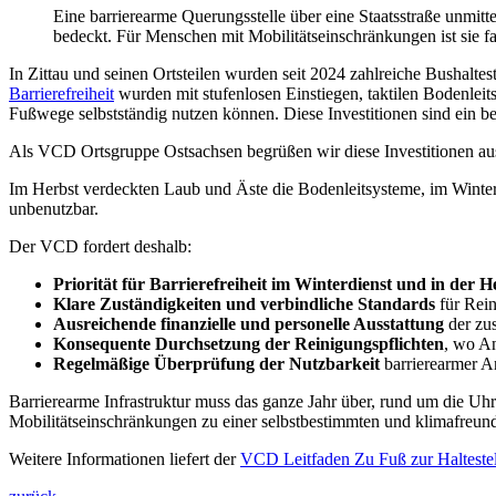
Eine barrierearme Querungsstelle über eine Staatsstraße unmit
bedeckt. Für Menschen mit Mobilitätseinschränkungen ist sie fa
In Zittau und seinen Ortsteilen wurden seit 2024 zahlreiche Bushalt
Barrierefreiheit
wurden mit stufenlosen Einstiegen, taktilen Bodenle
Fußwege selbstständig nutzen können. Diese Investitionen sind ein be
Als VCD Ortsgruppe Ostsachsen begrüßen wir diese Investitionen au
Im Herbst verdeckten Laub und Äste die Bodenleitsysteme, im Winter 
unbenutzbar.
Der VCD fordert deshalb:
Priorität für Barrierefreiheit im Winterdienst und in der H
Klare Zuständigkeiten und verbindliche Standards
für Rein
Ausreichende finanzielle und personelle Ausstattung
der zus
Konsequente Durchsetzung der Reinigungspflichten
, wo An
Regelmäßige Überprüfung der Nutzbarkeit
barrierearmer A
Barrierearme Infrastruktur muss das ganze Jahr über, rund um die Uhr
Mobilitätseinschränkungen zu einer selbstbestimmten und klimafreund
Weitere Informationen liefert der
VCD Leitfaden Zu Fuß zur Haltestel