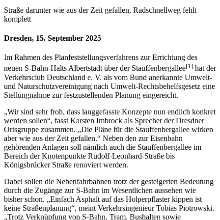
Straße darunter wie aus der Zeit gefallen, Radschnellweg fehlt
komplett
Dresden, 15. September 2025
Im Rahmen des Planfeststellungsverfahrens zur Errichtung des
[1]
neuen S-Bahn-Halts Albertstadt über der Stauffenbergallee
hat der
Verkehrsclub Deutschland e. V. als vom Bund anerkannte Umwelt-
und Naturschutzvereinigung nach Umwelt-Rechtsbehelfsgesetz eine
Stellungnahme zur festzustellenden Planung eingereicht.
„Wir sind sehr froh, dass langgefasste Konzepte nun endlich konkret
werden sollen“, fasst Karsten Imbrock als Sprecher der Dresdner
Ortsgruppe zusammen. „Die Pläne für die Stauffenbergallee wirken
aber wie aus der Zeit gefallen.“ Neben den zur Eisenbahn
gehörenden Anlagen soll nämlich auch die Stauffenbergallee im
Bereich der Knotenpunkte Rudolf-Leonhard-Straße bis
Königsbrücker Straße renoviert werden.
Dabei sollen die Nebenfahrbahnen trotz der gesteigerten Bedeutung
durch die Zugänge zur S-Bahn im Wesentlichen aussehen wie
bisher schon. „Einfach Asphalt auf das Holperpflaster kippen ist
keine Straßenplanung“, meint Verkehrsingenieur Tobias Piotrowski.
„Trotz Verknüpfung von S-Bahn, Tram, Bushalten sowie