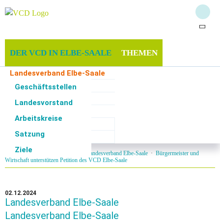
DER VCD IN ELBE-SAALE
THEMEN
Landesverband Elbe-Saale
MITMACHEN & UNTERSTÜTZEN
INFOTHEK
Ziele
Geschäftsstellen
Sachsen
Landesvorstand
SERVICE
Sachsen-Anhalt
Arbeitskreise
Thüringen
Satzung
Projekte & Aktionen
Ziele
Start
·
Der VCD in Elbe-Saale
·
Landesverband Elbe-Saale
·
Bürgermeister und
Wirtschaft unterstützen Petition des VCD Elbe-Saale
02.12.2024
Landesverband Elbe-Saale
Landesverband Elbe-Saale