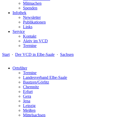
Mitmachen
Spenden
Infothek
Newsletter
Publikationen
Links
Service
Kontakt
Aktiv im VCD
Termine
Start
·
Der VCD in Elbe-Saale
·
Sachsen
Ortsfilter
Termine
Landesverband Elbe-Saale
Bautzen/Görlitz
Chemnitz
Erfurt
Gera
Jena
Leipzig
Meißen
Mittelsachsen