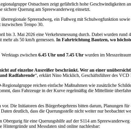
onalgruppe Ostsachsen zeigt gefährlich hohe Geschwindigkeiten an ei
 eine sichere Querung am Spreewanderweg einsetzt.
, der überregionale Spreeradweg, ein Fußweg mit Schulwegfunktion sowi
lt inzwischen Tempo 30.
 bis 3. Mai 2026 eine Verkehrsmessung durch. Dabei wurden rund 44.0
it mehr als 50 km/h gemessen.
In Fahrtrichtung Bautzen, wo höchste
t. Werktags zwischen
6.45 Uhr und 7.45 Uhr
wurden im Messzeitraum
 nicht auf einzelne Ausreißer beschränkt. Wer an einer unübersicht
r und Radfahrende
“, erklärt Nino Micklich, Geschäftsführer des VCD 
-Regionalgruppe reichen einfache Maßnahmen wie zusätzliche Schilde
ommt, dass Fahrzeuge in der Kurve regelmäßig die Mittellinie überfahr
vor. Die Initiatoren des Bürgerbegehrens bitten darum, Planungen für
Daten deutlich, dass die Querungsstelle nicht weiter nur beobachtet wer
in Obergurig für eine Querungshilfe auf der S114 am Spreewanderweg ein
 Hintergründe und Messdaten sind online nachlesbar: