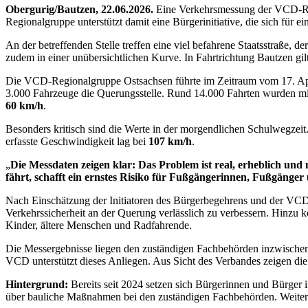
Obergurig/Bautzen, 22.06.2026.
Eine Verkehrsmessung der VCD-Regi
Regionalgruppe unterstützt damit eine Bürgerinitiative, die sich für
An der betreffenden Stelle treffen eine viel befahrene Staatsstraße
zudem in einer unübersichtlichen Kurve. In Fahrtrichtung Bautzen gi
Die VCD-Regionalgruppe Ostsachsen führte im Zeitraum vom 17. April
3.000 Fahrzeuge die Querungsstelle. Rund 14.000 Fahrten wurden m
60 km/h
.
Besonders kritisch sind die Werte in der morgendlichen Schulwegzei
erfasste Geschwindigkeit lag bei
107 km/h
.
„
Die Messdaten zeigen klar: Das Problem ist real, erheblich und
fährt, schafft ein ernstes Risiko für Fußgängerinnen, Fußgänge
Nach Einschätzung der Initiatoren des Bürgerbegehrens und der VCD
Verkehrssicherheit an der Querung verlässlich zu verbessern. Hinzu k
Kinder, ältere Menschen und Radfahrende.
Die Messergebnisse liegen den zuständigen Fachbehörden inzwischen 
VCD unterstützt dieses Anliegen. Aus Sicht des Verbandes zeigen die 
Hintergrund:
Bereits seit 2024 setzen sich Bürgerinnen und Bürger 
über bauliche Maßnahmen bei den zuständigen Fachbehörden. Weitere