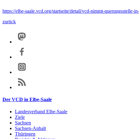
https://elbe-saale.vcd.org/startseite/detail/vcd-nimmt-querungsstelle-i
zurück
Der VCD in Elbe-Saale
Landesverband Elbe-Saale
Ziele
Sachsen
Sachsen-Anhalt
Thüringen