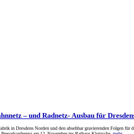
ahnnetz – und Radnetz- Ausbau für Dresden
abrik in Dresdens Norden und den absehbar gravierenden Folgen für d
n Pressekonferenz am 12. November ins Rathaus Klotzsche.
mehr