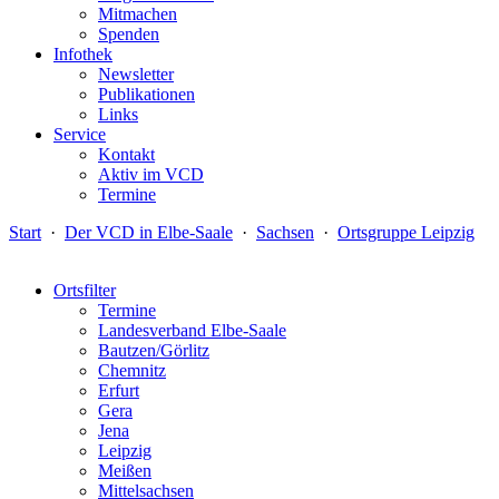
Mitmachen
Spenden
Infothek
Newsletter
Publikationen
Links
Service
Kontakt
Aktiv im VCD
Termine
Start
·
Der VCD in Elbe-Saale
·
Sachsen
·
Ortsgruppe Leipzig
Ortsfilter
Termine
Landesverband Elbe-Saale
Bautzen/Görlitz
Chemnitz
Erfurt
Gera
Jena
Leipzig
Meißen
Mittelsachsen