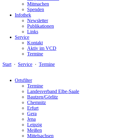
Mitmachen
Spenden
Infothek
Newsletter
Publikationen
Links
Service
Kontakt
Aktiv im VCD
Termine
Start
·
Service
·
Termine
Ortsfilter
Termine
Landesverband Elbe-Saale
Bautzen/Görlitz
Chemnitz
Erfurt
Gera
Jena
Leipzig
Meißen
Mittelsachsen