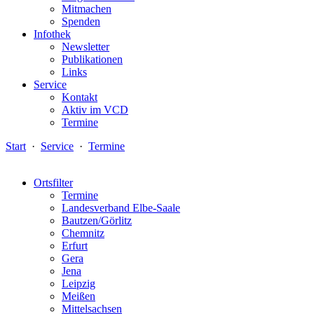
Mitmachen
Spenden
Infothek
Newsletter
Publikationen
Links
Service
Kontakt
Aktiv im VCD
Termine
Start
·
Service
·
Termine
Ortsfilter
Termine
Landesverband Elbe-Saale
Bautzen/Görlitz
Chemnitz
Erfurt
Gera
Jena
Leipzig
Meißen
Mittelsachsen