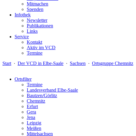
Mitmachen
Spenden
Infothek
Newsletter
Publikationen
Links
Service
Kontakt
Aktiv im VCD
Termine
Start
·
Der VCD in Elbe-Saale
·
Sachsen
·
Ortsgruppe Chemnitz
Ortsfilter
Termine
Landesverband Elbe-Saale
Bautzen/Görlitz
Chemnitz
Erfurt
Gera
Jena
Leipzig
Meißen
Mittelsachsen