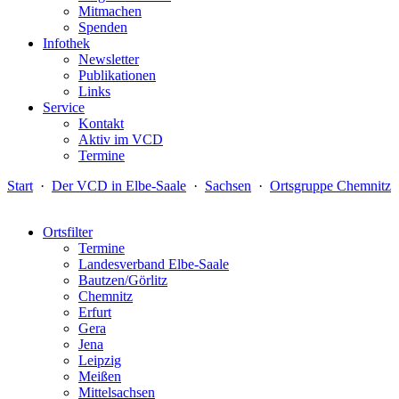
Mitmachen
Spenden
Infothek
Newsletter
Publikationen
Links
Service
Kontakt
Aktiv im VCD
Termine
Start
·
Der VCD in Elbe-Saale
·
Sachsen
·
Ortsgruppe Chemnitz
Ortsfilter
Termine
Landesverband Elbe-Saale
Bautzen/Görlitz
Chemnitz
Erfurt
Gera
Jena
Leipzig
Meißen
Mittelsachsen