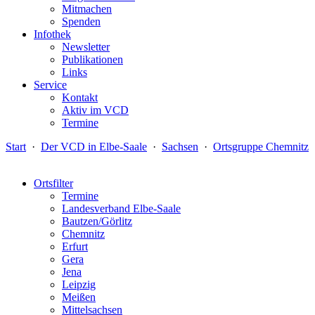
Mitmachen
Spenden
Infothek
Newsletter
Publikationen
Links
Service
Kontakt
Aktiv im VCD
Termine
Start
·
Der VCD in Elbe-Saale
·
Sachsen
·
Ortsgruppe Chemnitz
Ortsfilter
Termine
Landesverband Elbe-Saale
Bautzen/Görlitz
Chemnitz
Erfurt
Gera
Jena
Leipzig
Meißen
Mittelsachsen