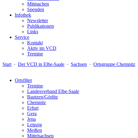
Mitmachen
Spenden
Infothek
Newsletter
Publikationen
Links
Service
Kontakt
Aktiv im VCD
Termine
Start
·
Der VCD in Elbe-Saale
·
Sachsen
·
Ortsgruppe Chemnitz
Ortsfilter
Termine
Landesverband Elbe-Saale
Bautzen/Görlitz
Chemnitz
Erfurt
Gera
Jena
Leipzig
Meißen
Mittelsachsen